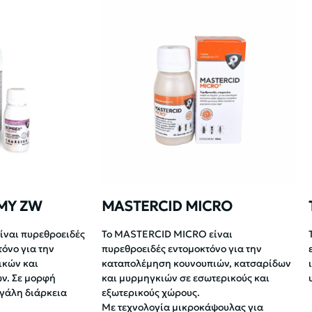
MY ZW
MASTERCID MICRO
ναι πυρεθροειδές
Το MASTERCID MICRO είναι
όνο για την
πυρεθροειδές εντομοκτόνο για την
ικών και
καταπολέμηση κουνουπιών, κατσαρίδων
ν. Σε μορφή
και μυρμηγκιών σε εσωτερικούς και
γάλη διάρκεια
εξωτερικούς χώρους.
Με τεχνολογία μικροκάψουλας για