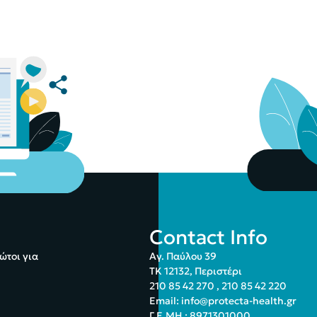
Contact Info
ώτοι για
Αγ. Παύλου 39
ΤΚ 12132, Περιστέρι
210 85 42 270
,
210 85 42 220
Email:
info@protecta-health.gr
Γ.Ε.ΜΗ.: 8971301000