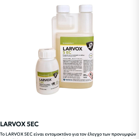
LARVOX 5EC
Το LARVOX 5EC είναι εντομοκτόνο για τον έλεγχο των προνυμφών