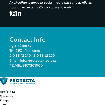
Ακολουθήστε μας στα social media και ενημερωθείτε
πρώτοι για νέα προϊόντα και τεχνολογίες.
Contact Info
Αγ. Παύλου 39
ΤΚ 12132, Περιστέρι
210 85 42 270
,
210 85 42 220
Email:
info@protecta-health.gr
Γ.Ε.ΜΗ.: 8971301000
ΠΡΟΪΟΝΤΑ
Τρωκτικά
Έντομα
Ζώα