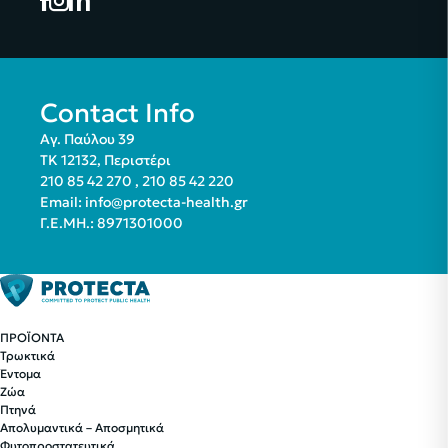
Contact Info
Αγ. Παύλου 39
ΤΚ 12132, Περιστέρι
210 85 42 270
,
210 85 42 220
Email:
info@protecta-health.gr
Γ.Ε.ΜΗ.: 8971301000
ΠΡΟΪΟΝΤΑ
Τρωκτικά
Έντομα
Ζώα
Πτηνά
Απολυμαντικά – Αποσμητικά
Φυτοπροστατευτικά