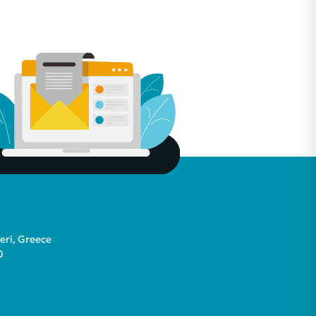
teri, Greece
0