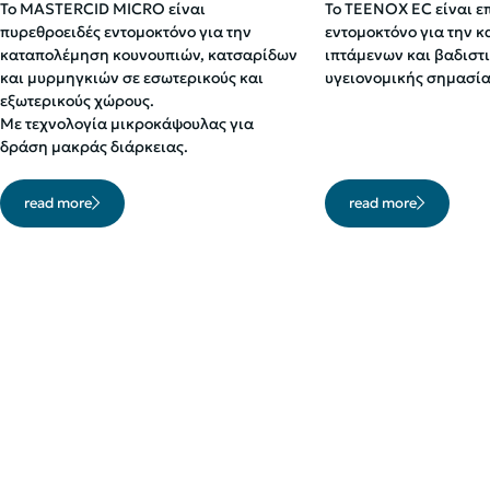
Το MASTERCID MICRO είναι
Το TEENOX EC είναι ε
πυρεθροειδές εντομοκτόνο για την
εντομοκτόνο για την 
καταπολέμηση κουνουπιών, κατσαρίδων
ιπτάμενων και βαδιστ
και μυρμηγκιών σε εσωτερικούς και
υγειονομικής σημασία
εξωτερικούς χώρους.
Με τεχνολογία μικροκάψουλας για
δράση μακράς διάρκειας.
read more
read more