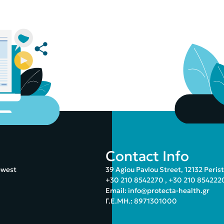
Contact Info
ewest
39 Agiou Pavlou Street, 12132 Peris
+30 210 8542270
,
+30 210 854222
Email:
info@protecta-health.gr
Γ.Ε.ΜΗ.: 8971301000