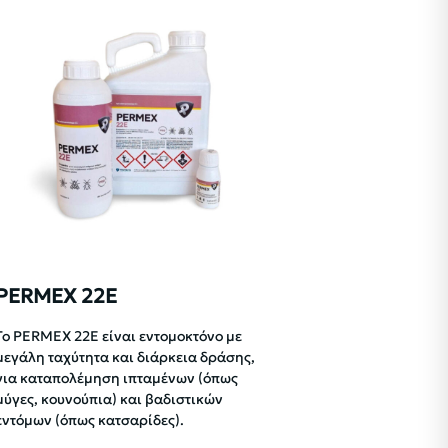
PERMEX 22E
To PERMEX 22E είναι εντομοκτόνο με
μεγάλη ταχύτητα και διάρκεια δράσης,
για καταπολέμηση ιπταμένων (όπως
μύγες, κουνούπια) και βαδιστικών
εντόμων (όπως κατσαρίδες).