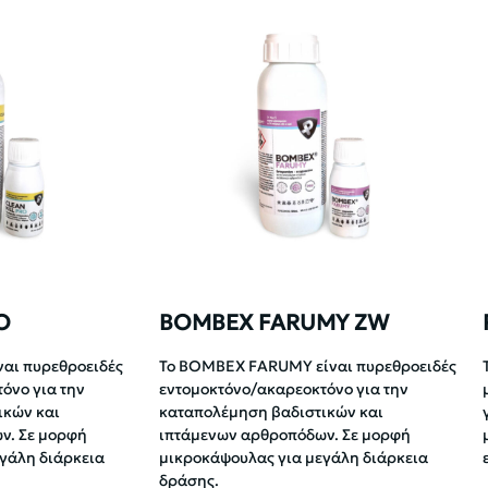
O
BOMBEX FARUMY ZW
ναι πυρεθροειδές
Το BOMBEX FARUMY είναι πυρεθροειδές
όνο για την
εντομοκτόνο/ακαρεοκτόνο για την
ικών και
καταπολέμηση βαδιστικών και
ν. Σε μορφή
ιπτάμενων αρθροπόδων. Σε μορφή
γάλη διάρκεια
μικροκάψουλας για μεγάλη διάρκεια
δράσης.