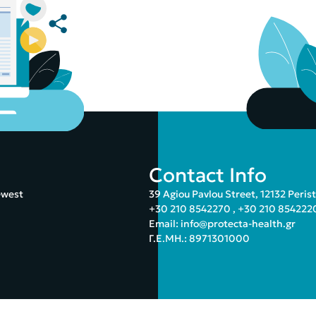
Contact Info
ewest
39 Agiou Pavlou Street, 12132 Peris
+30 210 8542270
,
+30 210 854222
Email:
info@protecta-health.gr
Γ.Ε.ΜΗ.: 8971301000