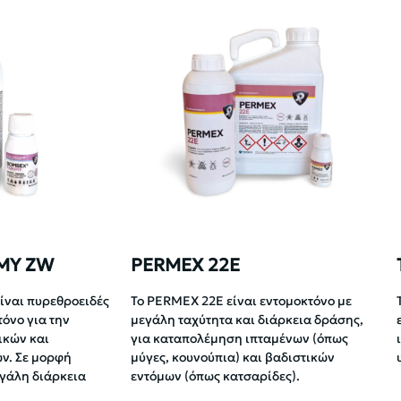
MY ZW
PERMEX 22E
ναι πυρεθροειδές
To PERMEX 22E είναι εντομοκτόνο με
όνο για την
μεγάλη ταχύτητα και διάρκεια δράσης,
ικών και
για καταπολέμηση ιπταμένων (όπως
ν. Σε μορφή
μύγες, κουνούπια) και βαδιστικών
γάλη διάρκεια
εντόμων (όπως κατσαρίδες).