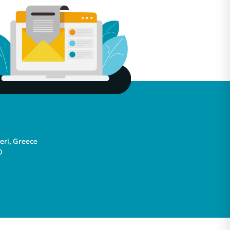
teri, Greece
0