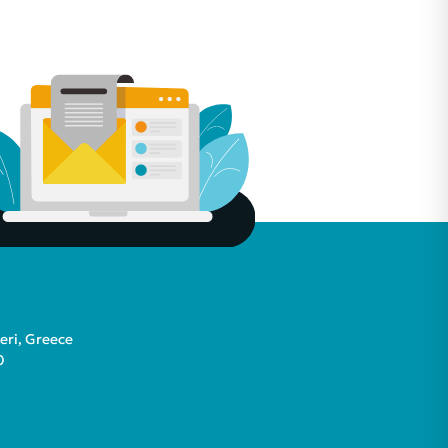
teri, Greece
0