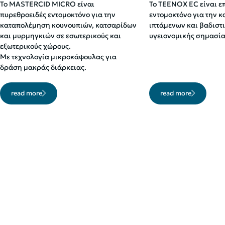
Το MASTERCID MICRO είναι
Το TEENOX EC είναι ε
πυρεθροειδές εντομοκτόνο για την
εντομοκτόνο για την 
καταπολέμηση κουνουπιών, κατσαρίδων
ιπτάμενων και βαδιστ
και μυρμηγκιών σε εσωτερικούς και
υγειονομικής σημασία
εξωτερικούς χώρους.
Με τεχνολογία μικροκάψουλας για
δράση μακράς διάρκειας.
read more
read more