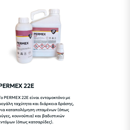
PERMEX 22E
To PERMEX 22E είναι εντομοκτόνο με
μεγάλη ταχύτητα και διάρκεια δράσης,
για καταπολέμηση ιπταμένων (όπως
μύγες, κουνούπια) και βαδιστικών
εντόμων (όπως κατσαρίδες).