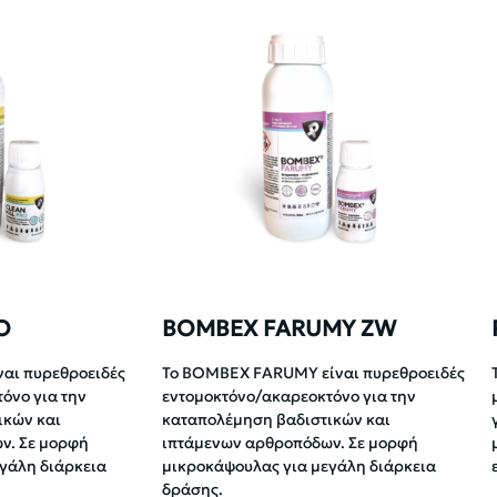
O
BOMBEX FARUMY ZW
ναι πυρεθροειδές
Το BOMBEX FARUMY είναι πυρεθροειδές
όνο για την
εντομοκτόνο/ακαρεοκτόνο για την
ικών και
καταπολέμηση βαδιστικών και
ν. Σε μορφή
ιπτάμενων αρθροπόδων. Σε μορφή
γάλη διάρκεια
μικροκάψουλας για μεγάλη διάρκεια
δράσης.