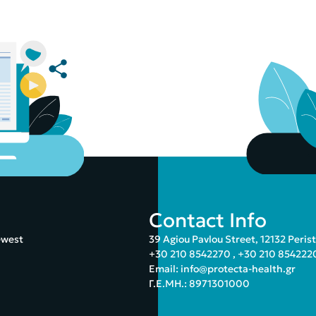
Contact Info
ewest
39 Agiou Pavlou Street, 12132 Peris
+30 210 8542270
,
+30 210 854222
Email:
info@protecta-health.gr
Γ.Ε.ΜΗ.: 8971301000