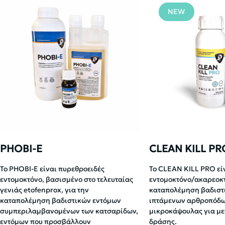
NEW
PHOBI-E
CLEAN KILL PR
Το PHOBI-E είναι πυρεθροειδές
Το CLEAN KILL PRO εί
εντομοκτόνο, βασισμένο στο τελευταίας
εντομοκτόνο/ακαρεοκτ
γενιάς etofenprox, για την
καταπολέμηση βαδιστ
καταπολέμηση βαδιστικών εντόμων
ιπτάμενων αρθροπόδω
συμπεριλαμβανομένων των κατσαρίδων,
μικροκάψουλας για με
εντόμων που προσβάλλουν
δράσης.