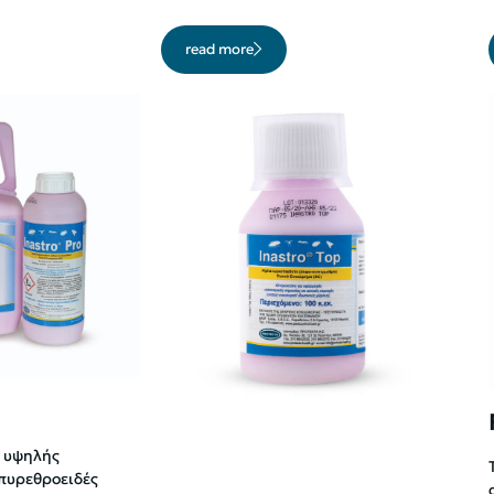
read more
ι υψηλής
πυρεθροειδές