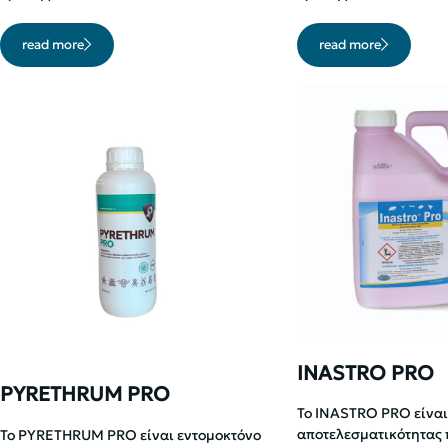
read more
read more
INASTRO PRO
PYRETHRUM PRO
To INASTRO PRO είνα
αποτελεσματικότητας 
Το PYRETHRUM PRO είναι εντομοκτόνο