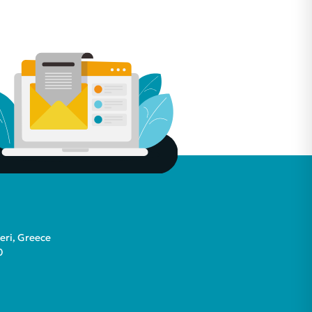
teri, Greece
0