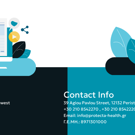
Contact Info
ewest
39 Agiou Pavlou Street, 12132 Peris
+30 210 8542270
,
+30 210 854222
Email:
info@protecta-health.gr
Γ.Ε.ΜΗ.: 8971301000