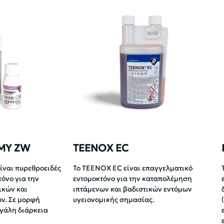
MY ZW
TEENOX EC
ναι πυρεθροειδές
Το TEENOX EC είναι επαγγελματικό
όνο για την
εντομοκτόνο για την καταπολέμηση
ικών και
ιπτάμενων και βαδιστικών εντόμων
ν. Σε μορφή
υγειονομικής σημασίας.
γάλη διάρκεια