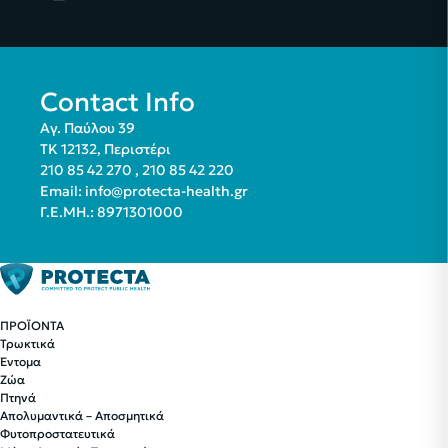
Contact Info
Αγ. Παύλου 39
ΤΚ 12132, Περιστέρι
210 85 42 270
,
210 85 42 220
Email:
info@protecta-health.gr
Γ.Ε.ΜΗ.: 8971301000
ΠΡΟΪΟΝΤΑ
Τρωκτικά
Έντομα
Ζώα
Πτηνά
Απολυμαντικά – Αποσμητικά
Φυτοπροστατευτικά