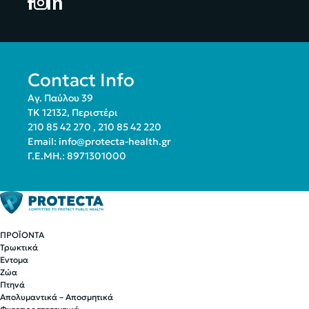
Contact Info
Αγ. Παύλου 39
ΤΚ 12132, Περιστέρι
210 85 42 270
,
210 85 42 220
Email:
info@protecta-health.gr
Γ.Ε.ΜΗ.: 8971301000
ΠΡΟΪΟΝΤΑ
Τρωκτικά
Έντομα
Ζώα
Πτηνά
Απολυμαντικά – Αποσμητικά