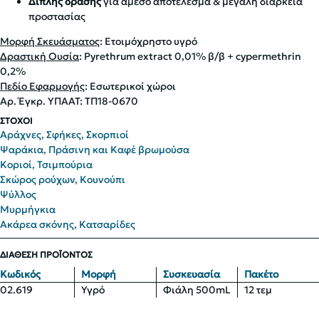
Διπλής δράσης
για άμεσο αποτέλεσμα & μεγάλη διάρκεια
προστασίας
Μορφή Σκευάσματος
: Ετοιμόχρηστο υγρό
Δραστική Ουσία
: Pyrethrum extract 0,01% β/β + cypermethrin
0,2%
Πεδίο Εφαρμογής
: Εσωτερικοί χώροι
Αρ. Έγκρ. ΥΠΑΑΤ: ΤΠ18-0670
ΣΤΟΧΟΙ
Αράχνες, Σφήκες, Σκορπιοί
Ψαράκια, Πράσινη και Καφέ βρωμούσα
Κοριοί, Τσιμπούρια
Σκώρος ρούχων, Κουνούπι
Ψύλλος
Μυρμήγκια
Ακάρεα σκόνης, Κατσαρίδες
ΔΙΑΘΕΣΗ ΠΡΟΪΟΝΤΟΣ
Κωδικός
Μορφή
Συσκευασία
Πακέτο
02.619
Υγρό
Φιάλη 500mL
12 τεμ