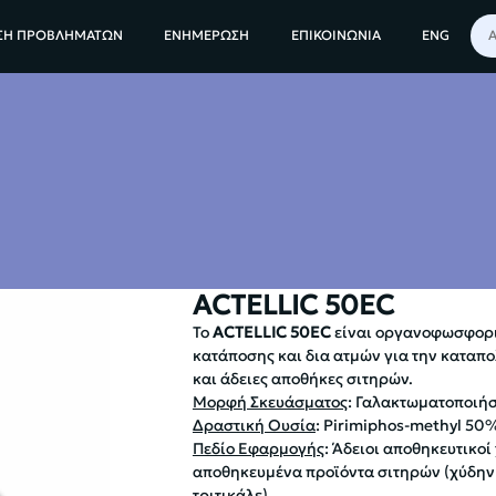
ΕΝΤΟΜΑ
ΕΝΤΟΜΟΚΤΟΝΑ
ΣΥΜΠΥΚΝΩΜΕΝΑ ΣΕ ΥΓΡΗ ΜΟΡΦΗ
ACTE
ΣΗ ΠΡΟΒΛΗΜΑΤΩΝ
ΕΝΗΜΕΡΩΣΗ
ΕΠΙΚΟΙΝΩΝΙΑ
ENG
ACTELLIC 50EC
Το
ACTELLIC 50EC
είναι οργανοφωσφορι
κατάποσης και δια ατμών για την καταπ
και άδειες αποθήκες σιτηρών.
Μορφή Σκευάσματος
: Γαλακτωματοποιήσ
Δραστική Ουσία
: Pirimiphos-methyl 50
Πεδίο Εφαρμογής
: Άδειοι αποθηκευτικοί
αποθηκευμένα προϊόντα σιτηρών (χύδην 
τριτικάλε)