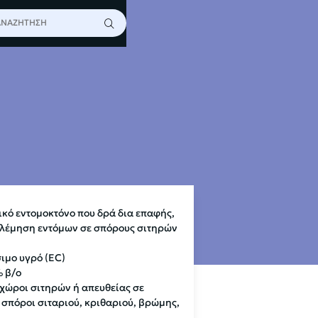
LLIC 50EC
κό εντομοκτόνο που δρά δια επαφής,
ολέμηση εντόμων σε σπόρους σιτηρών
ιμο υγρό (EC)
% β/ο
 χώροι σιτηρών ή απευθείας σε
σπόροι σιταριού, κριθαριού, βρώμης,