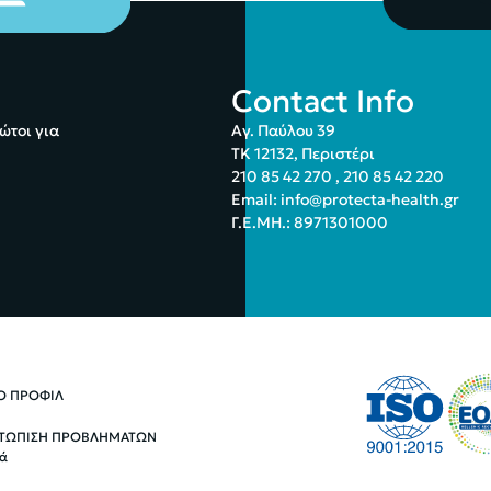
Contact Info
ώτοι για
Αγ. Παύλου 39
ΤΚ 12132, Περιστέρι
210 85 42 270
,
210 85 42 220
Email:
info@protecta-health.gr
Γ.Ε.ΜΗ.: 8971301000
ΚΟ ΠΡΟΦΙΛ
ΤΩΠΙΣΗ ΠΡΟΒΛΗΜΑΤΩΝ
ά