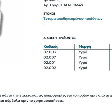
Αρ. Έγκρ. ΥΠΑΑΤ: 14649
ΣΤΟΧΟΙ
Έντομα αποθηκευμένων προϊόντων
ΔΙΑΘΕΣΗ ΠΡΟΪΟΝΤΟΣ
Κωδικός
Μορφή
02.003
Υγρό
02.007
Υγρό
02.001
Υγρό
02.002
Υγρό
 πάντα την ετικέτα και τις πληροφορίες για το προϊόν πριν από τη 
και σύμβολα πριν το χρησιμοποιήσετε.