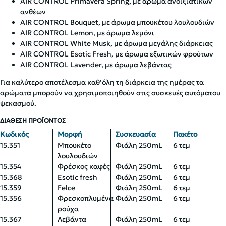
AIR CONTROL Primavera Spring, με άρωμα ανοιξιάτικων
ανθέων
AIR CONTROL Bouquet, με άρωμα μπουκέτου λουλουδιών
AIR CONTROL Lemon, με άρωμα λεμόνι
AIR CONTROL White Musk, με άρωμα μεγάλης διάρκειας
AIR CONTROL Esotic Fresh, με άρωμα εξωτικών φρούτων
AIR CONTROL Lavender, με άρωμα λεβάντας
Για καλύτερο αποτέλεσμα καθ’όλη τη διάρκεια της ημέρας τα
αρώματα μπορούν να χρησιμοποιηθούν στις συσκευές αυτόματου
ψεκασμού.
ΔΙΑΘΕΣΗ ΠΡΟΪΟΝΤΟΣ
Κωδικός
Μορφή
Συσκευασία
Πακέτο
15.351
Μπουκέτο
Φιάλη 250mL
6 τεμ
λουλουδιών
15.354
Φρέσκος καφές
Φιάλη 250mL
6 τεμ
15.368
Esotic fresh
Φιάλη 250mL
6 τεμ
15.359
Felce
Φιάλη 250mL
6 τεμ
15.356
Φρεσκοπλυμένα
Φιάλη 250mL
6 τεμ
ρούχα
15.367
Λεβάντα
Φιάλη 250mL
6 τεμ