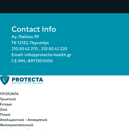
Contact Info
Αγ. Παύλου 39
ΤΚ 12132, Περιστέρι
210 85 42 270
,
210 85 42 220
Email:
info@protecta-health.gr
Γ.Ε.ΜΗ.: 8971301000
ΠΡΟΪΟΝΤΑ
Τρωκτικά
Έντομα
Ζώα
Πτηνά
Απολυμαντικά – Αποσμητικά
Φυτοπροστατευτικά