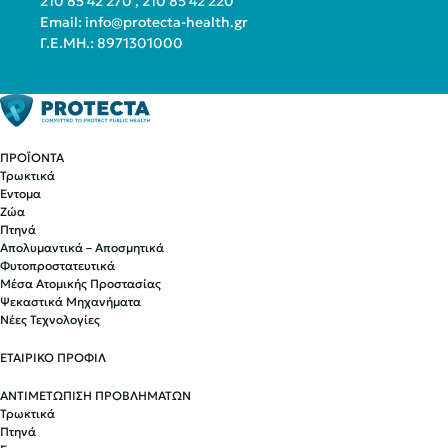
210 85 42 270
,
210 85 42 220
Email:
info@protecta-health.gr
Γ.Ε.ΜΗ.: 8971301000
ΠΡΟΪΟΝΤΑ
Τρωκτικά
Έντομα
Ζώα
Πτηνά
Απολυμαντικά – Αποσμητικά
Φυτοπροστατευτικά
Μέσα Ατομικής Προστασίας
Ψεκαστικά Μηχανήματα
Νέες Τεχνολογίες
ΕΤΑΙΡΙΚΟ ΠΡΟΦΙΛ
ΑΝΤΙΜΕΤΩΠΙΣΗ ΠΡΟΒΛΗΜΑΤΩΝ
Τρωκτικά
Πτηνά