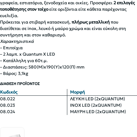
γραφεία, εστιατόρια, ξενοδοχεία και οικίες. Προσφέρει
2 επιλογές
τοποθέτησης στον τοίχο
είτε οριζόντια είτε κάθετα παρέχοντας
ευελιξία.
Πρόκειται για στιβαρή κατασκευή,
πλήρως μεταλλική
που
διατίθεται σε inox, λευκό ή μαύρο χρώμα και είναι εύκολη στη
συντήρηση και στον καθαρισμό.
Χαρακτηριστικά
– Επιτοίχια
– 2 λαμπ. x Quantum X LED
– Κατάλληλη για 60τ.μ.
– Διαστάσεις: 580(Μ)x190(Υ)x120(Π) mm
– Βάρος: 3,1kg
ΔΙΑΘΕΣΗ ΠΡΟΪΟΝΤΟΣ
Κωδικός
Μορφή
08.022
ΛΕΥΚΗ LED (2xQUANTUM)
08.023
INOX LED (2xQUANTUM)
08.024
ΜΑΥΡΗ LED (2xQUANTUM)