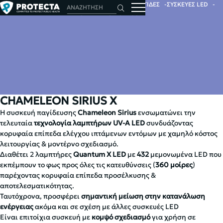
ΑΡΧΙΚΗ
ΕΝΤΟΜΑ
ΗΛΕΚΤΡΙΚΕΣ ΕΝΤΟΜΟΠΑΓΙΔΕΣ
ΣΥΣΚΕΥΕΣ LED
CHAMELEON SIRIUS X
CHAMELEON SIRIUS X
Η συσκευή παγίδευσης
Chameleon Sirius
ενσωματώνει την
τελευταία
τεχνολογία λαμπτήρων UV-A LED
συνδυάζοντας
κορυφαία επίπεδα ελέγχου ιπτάμενων εντόμων με χαμηλό κόστος
λειτουργίας & μοντέρνο σχεδιασμό.
Διαθέτει 2 λαμπτήρες
Quantum X LED
με
432
μεμονωμένα LED που
εκπέμπουν το φως προς όλες τις κατευθύνσεις (
360 μοίρες
)
παρέχοντας κορυφαία επίπεδα προσέλκυσης &
αποτελεσματικότητας.
Ταυτόχρονα, προσφέρει
σημαντική μείωση στην κατανάλωση
ενέργειας
ακόμα και σε σχέση με άλλες συσκευές LED
Είναι επιτοίχια συσκευή με
κομψό σχεδιασμό
για χρήση σε