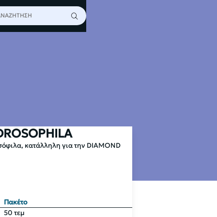
E PADS DROSOPHILA
DROSOPHILA
οσόφιλα, κατάλληλη για την DIAMOND
Πακέτο
50 τεμ