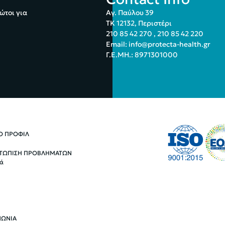
ώτοι για
Αγ. Παύλου 39
ΤΚ 12132, Περιστέρι
210 85 42 270
,
210 85 42 220
Email:
info@protecta-health.gr
Γ.Ε.ΜΗ.: 8971301000
ΚΟ ΠΡΟΦΙΛ
ΤΩΠΙΣΗ ΠΡΟΒΛΗΜΑΤΩΝ
ά
ΝΩΝΙΑ