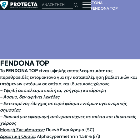
ΑΡΧΙΚΗ
ΕΝΤΟΜΑ
ΕΝΤΟΜΟΚΤΟΝΑ
ΣΥΜΠΥΚΝΩΜΕΝΑ ΣΕ ΥΓΡΗ ΜΟΡΦΗ
FENDONA TOP
FENDONA TOP
Το
FENDONA TOP
είναι υψηλής αποτελεσματικότητας
πυρεθροειδές εντομοκτόνο για την καταπολέμηση βαδιστικών και
ιπτάμενων εντόμων σε σπίτια και ιδιωτικούς χώρους.
– Υψηλή αποτελεσματικότητα, γρήγορη κατάρριψη
– Άοσμο, δεν αφήνει λεκέδες
– Εκτεταμένος έλεγχος σε ευρύ φάσμα εντόμων υγειονομικής
σημασίας
– Ιδανικό για εφαρμογή από ερασιτέχνες σε σπίτια και ιδιωτικούς
χώρους
Μορφή Σκευάσματος
: Πυκνό Εναιώρημα (SC)
Δραστική Ουσία
: Alphacypermethrin 1.58% β/β