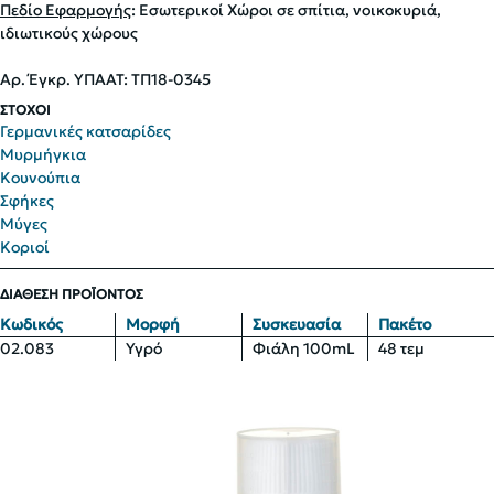
Πεδίο Εφαρμογής
: Εσωτερικοί Χώροι σε σπίτια, νοικοκυριά,
ιδιωτικούς χώρους
Αρ. Έγκρ. ΥΠΑΑΤ: ΤΠ18-0345
ΣΤΟΧΟΙ
Γερμανικές κατσαρίδες
Μυρμήγκια
Κουνούπια
Σφήκες
Μύγες
Κοριοί
ΔΙΑΘΕΣΗ ΠΡΟΪΟΝΤΟΣ
Κωδικός
Μορφή
Συσκευασία
Πακέτο
02.083
Υγρό
Φιάλη 100mL
48 τεμ