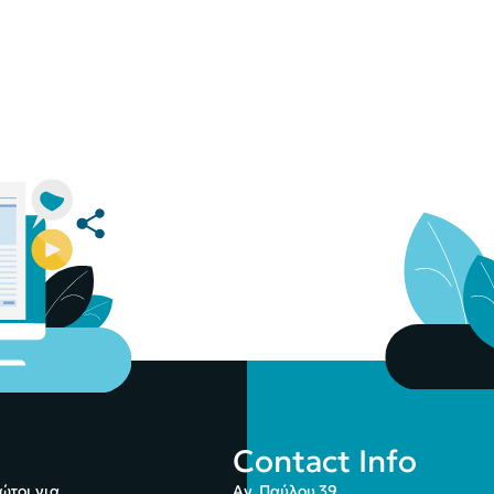
Contact Info
ώτοι για
Αγ. Παύλου 39