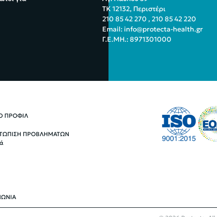
ΤΚ 12132, Περιστέρι
210 85 42 270
,
210 85 42 220
Email:
info@protecta-health.gr
Γ.Ε.ΜΗ.: 8971301000
ΚΟ ΠΡΟΦΙΛ
ΤΩΠΙΣΗ ΠΡΟΒΛΗΜΑΤΩΝ
ά
ΝΩΝΙΑ