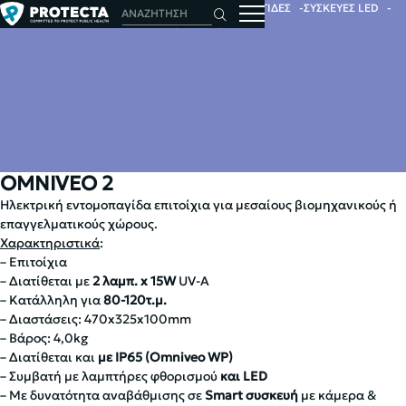
ΑΡΧΙΚΗ
ΕΝΤΟΜΑ
ΗΛΕΚΤΡΙΚΕΣ ΕΝΤΟΜΟΠΑΓΙΔΕΣ
ΣΥΣΚΕΥΕΣ LED
OMNIVEO 2
OMNIVEO 2
Ηλεκτρική εντομοπαγίδα επιτοίχια για μεσαίους βιομηχανικούς ή
επαγγελματικούς χώρους.
Χαρακτηριστικά
:
– Επιτοίχια
– Διατίθεται με
2 λαμπ. x 15W
UV-A
– Κατάλληλη για
80-120τ.μ.
– Διαστάσεις: 470x325x100mm
– Βάρος: 4,0kg
– Διατίθεται και
με IP65 (Omniveo WP)
– Συμβατή με λαμπτήρες φθορισμού
και LED
– Με δυνατότητα αναβάθμισης σε
Smart συσκευή
με κάμερα &