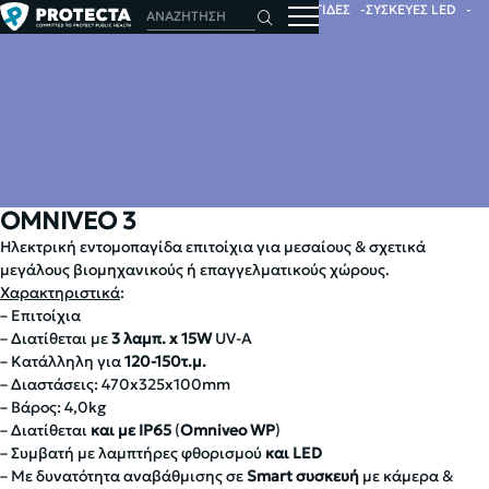
ΑΡΧΙΚΗ
ΕΝΤΟΜΑ
ΗΛΕΚΤΡΙΚΕΣ ΕΝΤΟΜΟΠΑΓΙΔΕΣ
ΣΥΣΚΕΥΕΣ LED
OMNIVEO 3
OMNIVEO 3
Ηλεκτρική εντομοπαγίδα επιτοίχια για μεσαίους & σχετικά
μεγάλους βιομηχανικούς ή επαγγελματικούς χώρους.
Χαρακτηριστικά
:
– Επιτοίχια
– Διατίθεται με
3 λαμπ. x 15W
UV-A
– Κατάλληλη για
120-150τ.μ.
– Διαστάσεις: 470x325x100mm
– Βάρος: 4,0kg
– Διατίθεται
και με IP65
(
Omniveo WP
)
– Συμβατή με λαμπτήρες φθορισμού
και LED
– Με δυνατότητα αναβάθμισης σε
Smart συσκευή
με κάμερα &