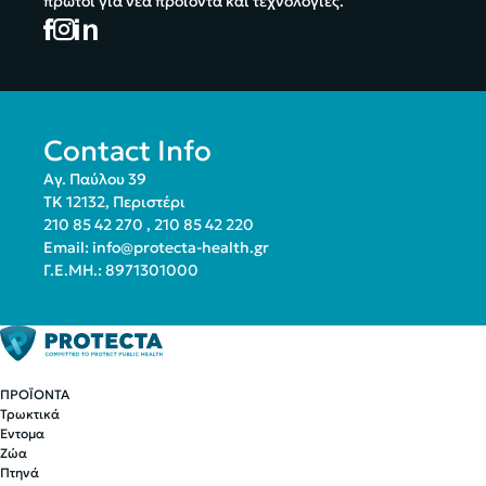
πρώτοι για νέα προϊόντα και τεχνολογίες.
Contact Info
Αγ. Παύλου 39
ΤΚ 12132, Περιστέρι
210 85 42 270
,
210 85 42 220
Email:
info@protecta-health.gr
Γ.Ε.ΜΗ.: 8971301000
ΠΡΟΪΟΝΤΑ
Τρωκτικά
Έντομα
Ζώα
Πτηνά