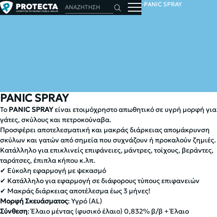
ΑΡΧΙΚΗ
ΖΩΑ
ΑΠΩΘΗΤΙΚΑ ΖΩΩΝ
PANIC SPRAY
PANIC SPRAY
Το
PANIC SPRAY
είναι ετοιμόχρηστο απωθητικό σε υγρή μορφή για
γάτες, σκύλους και πετροκούναβα.
Προσφέρει αποτελεσματική και μακράς διάρκειας απομάκρυνση
σκύλων και γατών από σημεία που συχνάζουν ή προκαλούν ζημιές.
Κατάλληλο για επικλινείς επιφάνειες, μάντρες, τοίχους, βεράντες,
ταράτσες, έπιπλα κήπου κ.λπ.
✔︎ Εύκολη εφαρμογή με ψεκασμό
✔︎ Κατάλληλο για εφαρμογή σε διάφορους τύπους επιφανειών
✔︎ Μακράς διάρκειας αποτέλεσμα έως 3 μήνες!
Μορφή Σκευάσματος
: Υγρό (AL)
Σύνθεση
: Έλαιο μέντας (φυσικό έλαιο) 0,832% β/β + Έλαιο