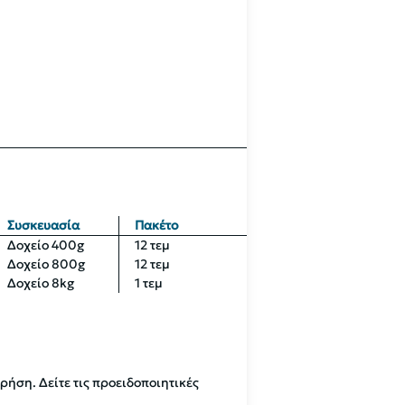
Συσκευασία
Πακέτο
Δοχείο 400g
12 τεμ
Δοχείο 800g
12 τεμ
Δοχείο 8kg
1 τεμ
χρήση. Δείτε τις προειδοποιητικές