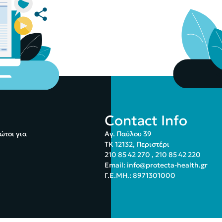
Contact Info
ώτοι για
Αγ. Παύλου 39
ΤΚ 12132, Περιστέρι
210 85 42 270
,
210 85 42 220
Email:
info@protecta-health.gr
Γ.Ε.ΜΗ.: 8971301000