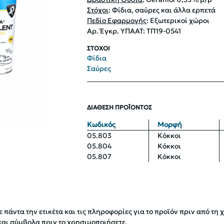
Στόχοι
: Φίδια, σαύρες και άλλα ερπετά
Πεδίο Εφαρμογής
: Εξωτερικοί χώροι
Αρ. Έγκρ. ΥΠΑΑΤ: ΤΠ19-0541
ΣΤΟΧΟΙ
Φίδια
Σαύρες
ΔΙΑΘΕΣΗ ΠΡΟΪΟΝΤΟΣ
Κωδικός
Μορφή
05.803
Κόκκοι
05.804
Κόκκοι
05.807
Κόκκοι
 πάντα την ετικέτα και τις πληροφορίες για το προϊόν πριν από τη 
και σύμβολα πριν το χρησιμοποιήσετε.