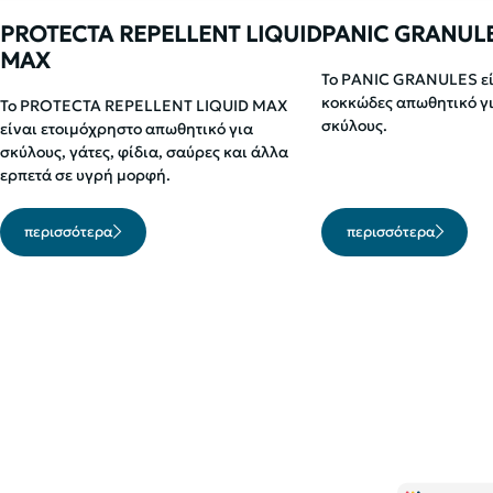
PROTECTA REPELLENT LIQUID
PANIC GRANUL
MAX
Το PANIC GRANULES εί
κοκκώδες απωθητικό γι
To PROTECTA REPELLENT LIQUID MAX
σκύλους.
είναι ετοιμόχρηστο απωθητικό για
σκύλους, γάτες, φίδια, σαύρες και άλλα
ερπετά σε υγρή μορφή.
περισσότερα
περισσότερα