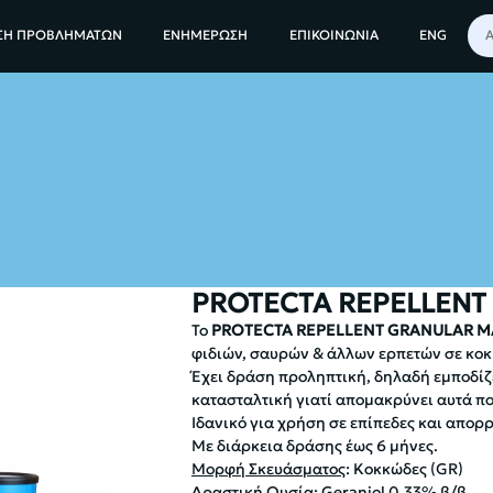
ΡΧΙΚΗ
ΖΩΑ
ΑΠΩΘΗΤΙΚΑ ΖΩΩΝ
PROTECTA REPELLENT GRANULAR M
ΣΗ ΠΡΟΒΛΗΜΑΤΩΝ
ΕΝΗΜΕΡΩΣΗ
ΕΠΙΚΟΙΝΩΝΙΑ
ENG
PROTECTA REPELLENT
To
PROTECTA REPELLENT GRANULAR 
φιδιών, σαυρών & άλλων ερπετών σε κο
Έχει δράση προληπτική, δηλαδή εμποδίζε
κατασταλτική γιατί απομακρύνει αυτά πο
Ιδανικό για χρήση σε επίπεδες και απορ
Με διάρκεια δράσης έως 6 μήνες.
Μορφή Σκευάσματος
: Κοκκώδες (GR)
Δραστική Ουσία
: Geraniol 0,33% β/β