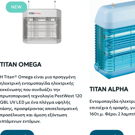
NEW
TITAN OMEGA
Η Titan® Omega είναι μια προηγμένη
ηλεκτρική εντομοπαγίδα ηλεκτρικής
TITAN ALPHA
εκκένωσης που συνδυάζει την
πρωτοποριακή τεχνολογία PestWest 120
Εντομοπαγίδα ηλεκτρι
QBL UV LED με ένα πλέγμα υψηλής
επιτοίχια ή οροφής, γ
τάσης, προσφέροντας αποτελεσματική
160τ.μ. Φέρει 2 λαμπτ
προσέλκυση και άμεση εξόντωση
ιπτάμενων εντόμων.