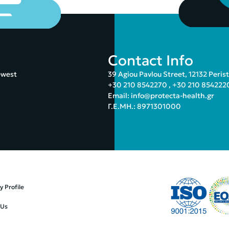
Contact Info
ewest
39 Agiou Pavlou Street, 12132 Peris
+30 210 8542270
,
+30 210 854222
Email:
info@protecta-health.gr
Γ.Ε.ΜΗ.: 8971301000
 Profile
 Us