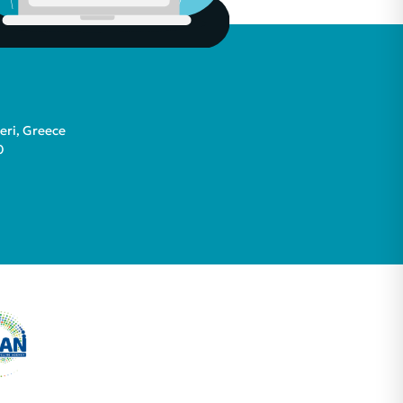
teri, Greece
0