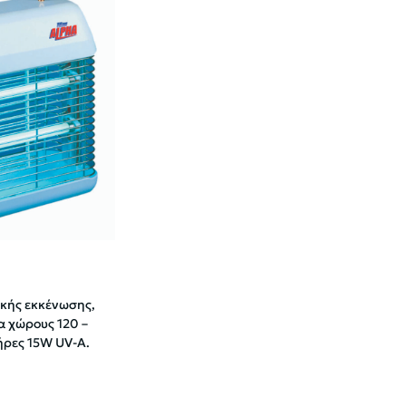
κής εκκένωσης,
ια χώρους 120 –
ήρες 15W UV-A.