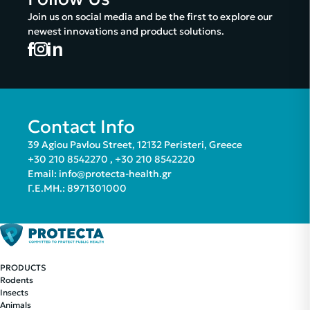
Join us on social media and be the first to explore our
newest innovations and product solutions.
Contact Info
39 Agiou Pavlou Street, 12132 Peristeri, Greece
+30 210 8542270
,
+30 210 8542220
Email:
info@protecta-health.gr
Γ.Ε.ΜΗ.: 8971301000
PRODUCTS
Rodents
Insects
Animals