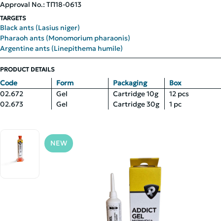
Approval No.: ΤΠ18-0613
TARGETS
Black ants (Lasius niger)
Pharaoh ants (Monomorium pharaonis)
Argentine ants (Linepithema humile)
PRODUCT DETAILS
Code
Form
Packaging
Box
02.672
Gel
Cartridge 10g
12 pcs
02.673
Gel
Cartridge 30g
1 pc
NEW