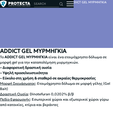
HOME
INSECTS
INSECTICIDES
GEL
ADDICT GEL ΜΥΡΜΗΓΚΙΑ
ADDICT GEL ΜΥΡΜΗΓΚΙΑ
Το
ADDICT GEL ΜΥΡΜΗΓΚΙΑ
είναι ένα ετοιμόχρηστο δόλωμα σε
μορφή gel για την καταπολέμηση μυρμηγκιών.
– Διαφορετική δραστική ουσία
– Υψηλή προσελκυστικότητα
– Εύκολο στη χρήση & σταθερό σε ακραίες θερμοκρασίες
Μορφή Σκευάσματος
: Ετοιμόχρηστο δόλωμα σε μορφή γέλης (Gel
Bait)
Δραστική Ουσία
: Dinotefuran 0,0202% β/β
Πεδίο Εφαρμογής
: Εσωτερικοί χώροι και εξωτερικοί χώροι γύρω
από κατοικίες, κτίρια και βεράντες