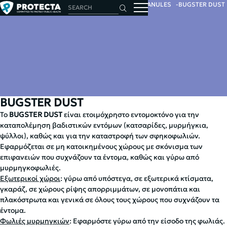
HOME
INSECTS
INSECTICIDES
DUSTS & GRANULES
BUGSTER DUST
BUGSTER DUST
Το
BUGSTER DUST
είναι ετοιμόχρηστο εντομοκτόνο για την
καταπολέμηση βαδιστικών εντόμων (κατσαρίδες, μυρμήγκια,
ψύλλοι), καθώς και για την καταστροφή των σφηκοφωλιών.
Εφαρμόζεται σε μη κατοικημένους χώρους με σκόνισμα των
επιφανειών που συχνάζουν τα έντομα, καθώς και γύρω από
μυρμηγκοφωλιές.
Εξωτερικοί χώροι
: γύρω από υπόστεγα, σε εξωτερικά κτίσματα,
γκαράζ, σε χώρους ρίψης απορριμμάτων, σε μονοπάτια και
πλακόστρωτα και γενικά σε όλους τους χώρους που συχνάζουν τα
έντομα.
Φωλιές μυρμηγκιών
: Εφαρμόστε γύρω από την είσοδο της φωλιάς.