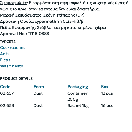
Σφηκοφωλιές
: Εφαρμόστε στη σφηκοφωλιά τις νυχτερινές ώρες ή
νωρίς το πρωί όταν τα έντομα δεν είναι δραστήρια.
Μορφή Σκευάσματος
: Σκόνη επίπασης (DP)
Δραστική Ουσία
: cypermethrin 0,25% β/β
Πεδίο Εφαρμογής
: Στάβλοι και µη κατοικημένοι χώροι
Approval No.: ΤΠ18-0383
TARGETS
Cockroaches
Ants
Fleas
Wasp nests
PRODUCT DETAILS
Code
Form
Packaging
Box
02.657
Dust
Container
12 pcs
200g
02.658
Dust
Sachet 1kg
16 pcs