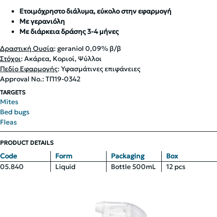
Ετοιμόχρηστο διάλυμα, εύκολο στην εφαρμογή
Με γερανιόλη
Με διάρκεια δράσης 3-4 μήνες
Δραστική Ουσία
: geraniol 0,09% β/β
Στόχοι
: Ακάρεα, Κοριοί, Ψύλλοι
Πεδίο Εφαρμογής
: Υφασμάτινες επιφάνειες
Approval No.: ΤΠ19-0342
TARGETS
Mites
Bed bugs
Fleas
PRODUCT DETAILS
Code
Form
Packaging
Box
05.840
Liquid
Bottle 500mL
12 pcs