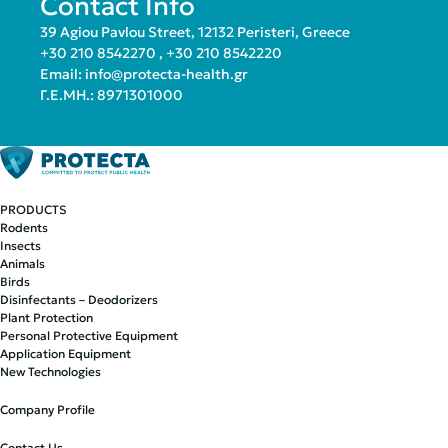
Contact Info
39 Agiou Pavlou Street, 12132 Peristeri, Greece
+30 210 8542270
,
+30 210 8542220
Email:
info@protecta-health.gr
Γ.Ε.ΜΗ.: 8971301000
PRODUCTS
Rodents
Insects
Animals
Birds
Disinfectants – Deodorizers
Plant Protection
Personal Protective Equipment
Application Equipment
New Technologies
Company Profile
Contact Us