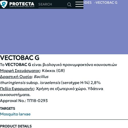
HOME
INSECTS
INSECTICIDES
LARVICIDES
VECTOBAC G
VECTOBAC G
Το
VECTOBAC G
είναι βιολογικό προνυμφοκτόνο κουνουπιών
Μορφή Σκευάσματος
: Κόκκοι (GR)
Δραστική Ουσία
:
Bacillus
thuringiensis
subsp.
israelensis
(serotype H-14) 2,8%
Πεδίο Εφαρμογής
: Χρήση σε εξωτερικό χώρο. Υδάτινα
οικοσυστήματα.
Approval No.: ΤΠ18-0293
TARGETS
Mosquito larvae
PRODUCT DETAILS