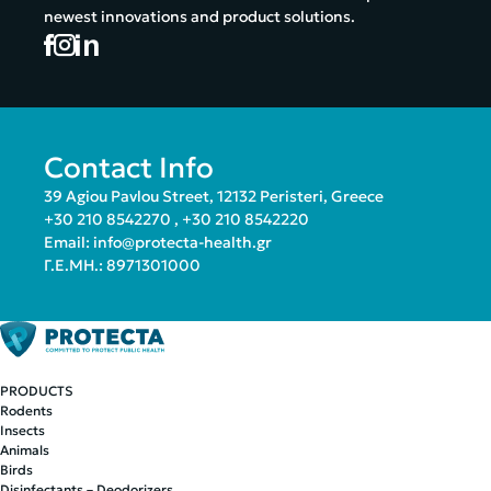
newest innovations and product solutions.
Contact Info
39 Agiou Pavlou Street, 12132 Peristeri, Greece
+30 210 8542270
,
+30 210 8542220
Email:
info@protecta-health.gr
Γ.Ε.ΜΗ.: 8971301000
PRODUCTS
Rodents
Insects
Animals
Birds
Disinfectants – Deodorizers