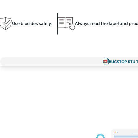
Use biocides safely.
Always read the label and prod
BUGSTOP RTU 