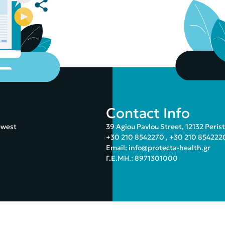
Contact Info
ewest
39 Agiou Pavlou Street, 12132 Peris
+30 210 8542270
,
+30 210 854222
Email:
info@protecta-health.gr
Γ.Ε.ΜΗ.: 8971301000