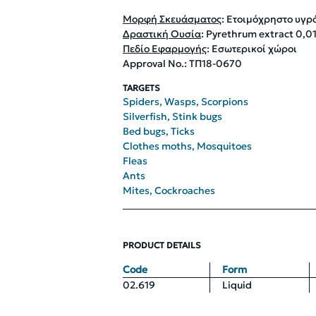
Μορφή Σκευάσματος
: Ετοιμόχρηστο υγρ
Δραστική Ουσία
: Pyrethrum extract 0,
Πεδίο Εφαρμογής
: Εσωτερικοί χώροι
Approval No.: ΤΠ18-0670
TARGETS
Spiders, Wasps, Scorpions
Silverfish, Stink bugs
Bed bugs, Ticks
Clothes moths, Mosquitoes
Fleas
Ants
Mites, Cockroaches
PRODUCT DETAILS
Code
Form
02.619
Liquid