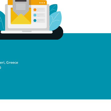
teri, Greece
0