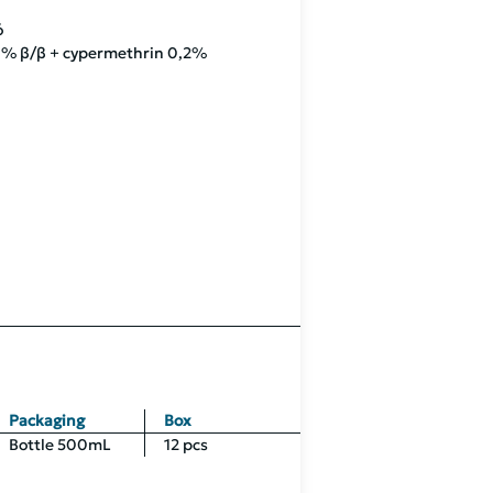
ό
01% β/β + cypermethrin 0,2%
Packaging
Box
Bottle 500mL
12 pcs