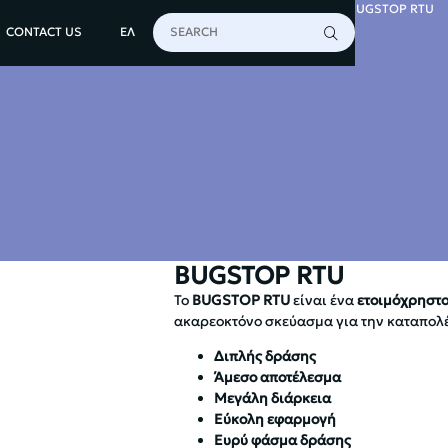
HOME
INSECTS
INSECTICIDES
READY TO USE
BUGSTOP RTU
CONTACT US
ΕΛ
BUGSTOP RTU
To
BUGSTOP RTU
είναι ένα
ετοιμόχρηστ
ακαρεοκτόνο σκεύασμα για την καταπολ
Διπλής δράσης
Άμεσο αποτέλεσμα
Μεγάλη διάρκεια
Εύκολη εφαρμογή
Ευρύ φάσμα δράσης